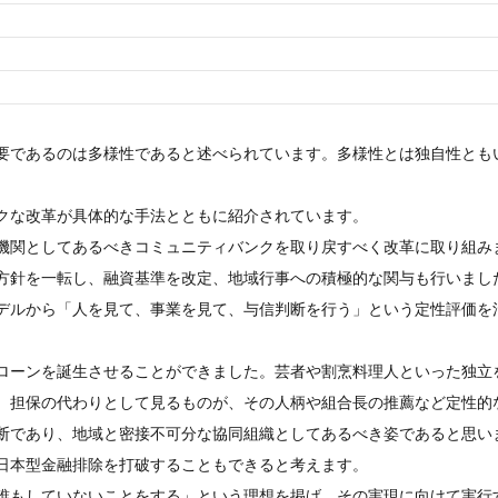
要であるのは多様性であると述べられています。多様性とは独自性とも
クな改革が具体的な手法とともに紹介されています。
機関としてあるべきコミュニティバンクを取り戻すべく改革に取り組み
方針を一転し、融資基準を改定、地域行事への積極的な関与も行いまし
デルから「人を見て、事業を見て、与信判断を行う」という定性評価を
ローンを誕生させることができました。芸者や割烹料理人といった独立
。担保の代わりとして見るものが、その人柄や組合長の推薦など定性的
断であり、地域と密接不可分な協同組織としてあるべき姿であると思い
日本型金融排除を打破することもできると考えます。
誰もしていないことをする」という理想を掲げ、その実現に向けて実行