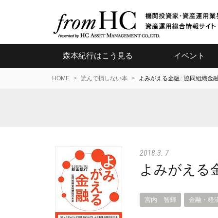
森本紀行はこう見る
イベント
HOME
読んで損しない本
よみがえる金融 : 協同組織金
2018.3. 7
よみがえる金
宮内 智輝
金融・経