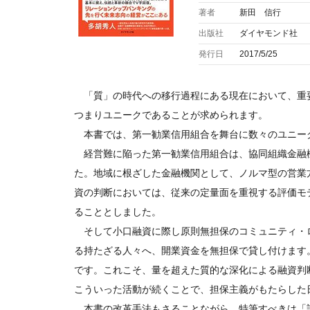
著者
新田 信行
出版社
ダイヤモンド社
発行日
2017/5/25
「質」の時代への移行過程にある現在において、重
つまりユニークであることが求められます。
本書では、第一勧業信用組合を舞台に数々のユニー
経営難に陥った第一勧業信用組合は、協同組織金融
た。地域に根ざした金融機関として、ノルマ型の営業
資の判断においては、従来の定量面を重視する評価モ
ることとしました。
そして小口融資に際し原則無担保のコミュニティ・
る持たざる人々へ、開業資金を無担保で貸し付けます
です。これこそ、量を超えた質的な深化による融資判
こういった活動が続くことで、担保主義がもたらした
本書の改革手法もさることながら、特筆すべきは「