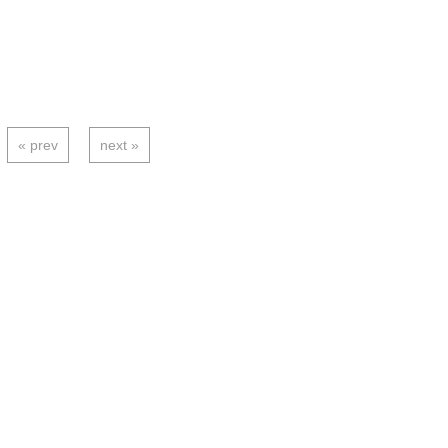
« prev
next »