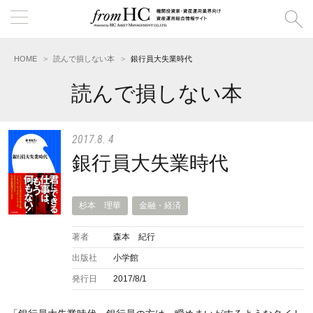
HOME
読んで損しない本
銀行員大失業時代
読んで損しない本
2017.8. 4
銀行員大失業時代
杉本 理華
金融・経済
著者
森本 紀行
出版社
小学館
発行日
2017/8/1