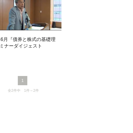
6年6月『債券と株式の基礎理
ミナーダイジェスト
1
全2件中 1件～2件