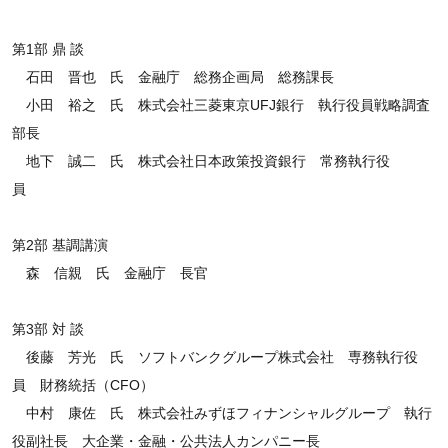
第1部 鼎 談
石田 晋也 氏 金融庁 総務企画局 総務課長
小田 裕之 氏 株式会社三菱東京UFJ銀行 執行役員戦略調査
部長
地下 誠二 氏 株式会社日本政策投資銀行 常務執行役
員
第2部 基調講演
森 信親 氏 金融庁 長官
第3部 対 談
後藤 芳光 氏 ソフトバンクグループ株式会社 専務執行役
員 財務統括（CFO）
中村 康佐 氏 株式会社みずほフィナンシャルグループ 執行
役副社長 大企業・金融・公共法人カンパニー長