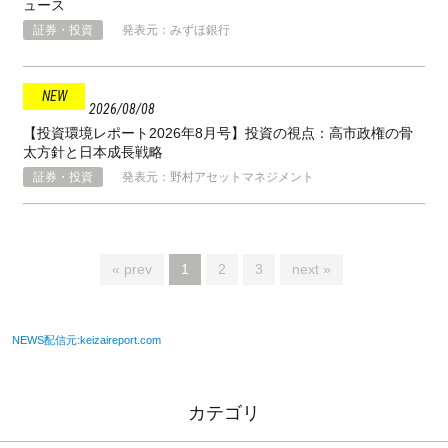
ュース
証券・投資
発表元：みずほ銀行
2026
08
08
【投資環境レポート2026年8月号】投資の視点：高市政権の骨
太方針と⽇本成⻑戦略
証券・投資
発表元：野村アセットマネジメント
« prev
1
2
3
next »
NEWS配信元:keizaireport.com
カテゴリ