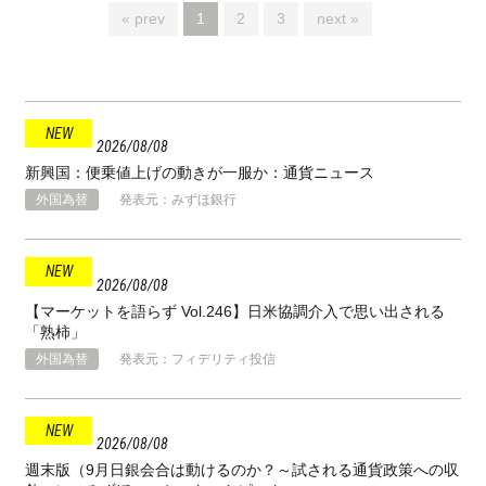
« prev
1
2
3
next »
2026
08
08
新興国：便乗値上げの動きが一服か：通貨ニュース
外国為替
発表元：みずほ銀行
2026
08
08
【マーケットを語らず Vol.246】日米協調介入で思い出される
「熟柿」
外国為替
発表元：フィデリティ投信
2026
08
08
週末版（9月日銀会合は動けるのか？～試される通貨政策への収