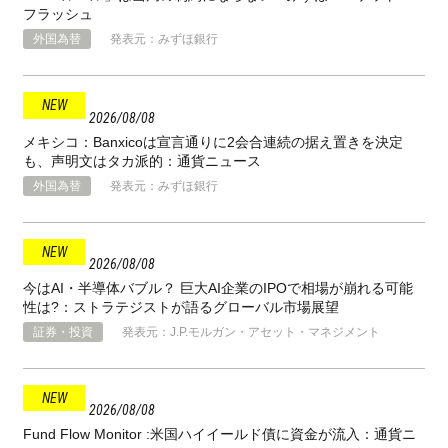
フラッシュ
外国為替
発表元：みずほ銀行
2026
08
08
メキシコ：Banxicoは宣言通りに2会合連続の据え置きを決定
も、声明文はタカ派的：通貨ニュース
外国為替
発表元：みずほ銀行
2026
08
08
今はAI・半導体バブル？ 巨大AI企業のIPOで相場が崩れる可能
性は?：ストラテジストが語るグローバル市場展望
証券・投資
発表元：J.P.モルガン・アセット・マネジメント
2026
08
08
Fund Flow Monitor :米国ハイイールド債に資金が流入：通貨ニ