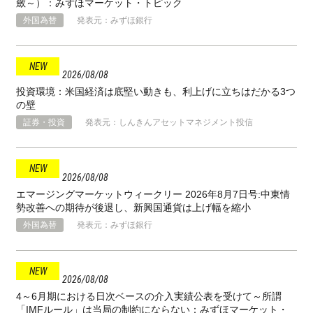
斂～）：みずほマーケット・トピック
外国為替
発表元：みずほ銀行
2026
08
08
投資環境：米国経済は底堅い動きも、利上げに立ちはだかる3つ
の壁
証券・投資
発表元：しんきんアセットマネジメント投信
2026
08
08
エマージングマーケットウィークリー 2026年8月7日号:中東情
勢改善への期待が後退し、新興国通貨は上げ幅を縮小
外国為替
発表元：みずほ銀行
2026
08
08
4～6月期における日次ベースの介入実績公表を受けて～所謂
「IMFルール」は当局の制約にならない：みずほマーケット・