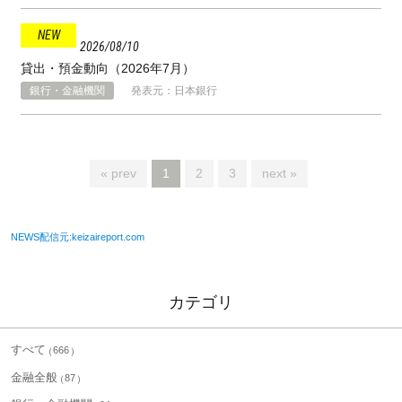
2026
08
10
貸出・預金動向（2026年7月）
銀行・金融機関
発表元：日本銀行
« prev
1
2
3
next »
NEWS配信元:keizaireport.com
カテゴリ
すべて
666
金融全般
87