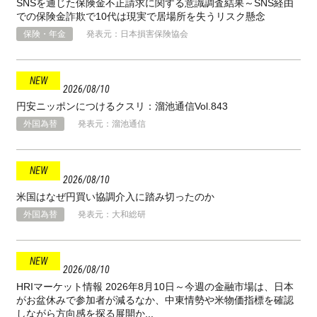
SNSを通じた保険金不正請求に関する意識調査結果～SNS経由
での保険金詐欺で10代は現実で居場所を失うリスク懸念
保険・年金
発表元：日本損害保険協会
2026
08
10
円安ニッポンにつけるクスリ：溜池通信Vol.843
外国為替
発表元：溜池通信
2026
08
10
米国はなぜ円買い協調介入に踏み切ったのか
外国為替
発表元：大和総研
2026
08
10
HRIマーケット情報 2026年8月10日～今週の金融市場は、日本
がお盆休みで参加者が減るなか、中東情勢や米物価指標を確認
しながら方向感を探る展開か...