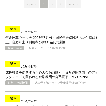
« prev
1
2
3
next »
2026
08
10
年金改革ウォッチ 2026年8月号～国民年金保険料の納付率は向
上。自動引去り利用率の伸び悩みが課題
保険・年金
発表元：ニッセイ基礎研究所
2026
08
10
成長投資を促進するための金融戦略～「資産運用立国」のアッ
プグレードで問われる金融機関の自己変革：My Opinion
銀行・金融機関
発表元：第一ライフ資産運用経済研究所
2026
08
10