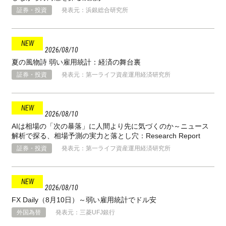
証券・投資
発表元：浜銀総合研究所
2026
08
10
夏の風物詩 弱い雇用統計：経済の舞台裏
証券・投資
発表元：第一ライフ資産運用経済研究所
2026
08
10
AIは相場の「次の暴落」に人間より先に気づくのか～ニュース
解析で探る、相場予測の実力と落とし穴：Research Report
証券・投資
発表元：第一ライフ資産運用経済研究所
2026
08
10
FX Daily（8月10日）～弱い雇用統計でドル安
外国為替
発表元：三菱UFJ銀行