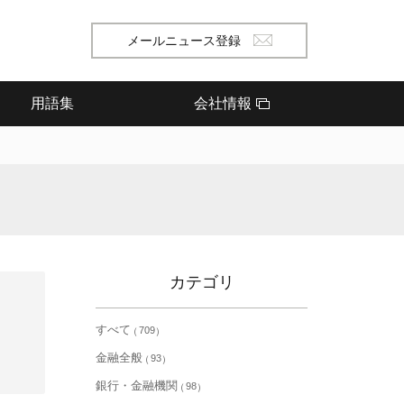
メールニュース登録
用語集
会社情報
カテゴリ
すべて
709
金融全般
93
銀行・金融機関
98