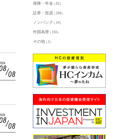
保険・年金
52
証券・投資
295
ノンバンク
14
外国為替
155
その他
2
2026
08
08
2026
08
08