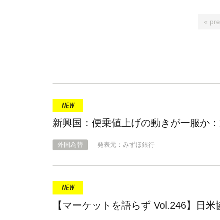
« pre
新興国：便乗値上げの動きが一服か：
外国為替
発表元：みずほ銀行
【マーケットを語らず Vol.246】