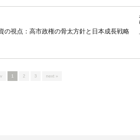
投資の視点：高市政権の骨太方針と⽇本成⻑戦略
v
1
2
3
next »