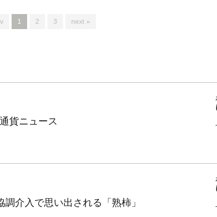
v
1
2
3
next »
通貨ニュース
日米協調介入で思い出される「熟柿」