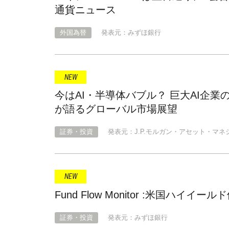
通貨ニュース
外国為替
発表元：みずほ銀行
今はAI・半導体バブル？ 巨大AI企業
が語るグローバル市場展望
証券・投資
発表元：J.P.モルガン・アセット・マネ
Fund Flow Monitor :米国ハ
証券・投資
発表元：みずほ銀行