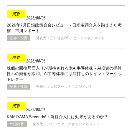
2026
08
06
2026年7月日銀政策会合レビュー～日米協調介入を踏まえた考
察：市川レポート
証券・投資
発表元：三井住友DSアセットマネジメント
2026
08
06
株価の回復局面入りが期待される米AI半導体株～AI投資の採算
性への疑念が緩和。AI半導体株には底打ちのサイン：マーケッ
トレター
証券・投資
発表元：大和アセットマネジメント
2026
08
06
KAMIYAMA Seconds!：為替介入には効果があるのか？
外国為替
発表元：アモーヴァ・アセットマネジメント