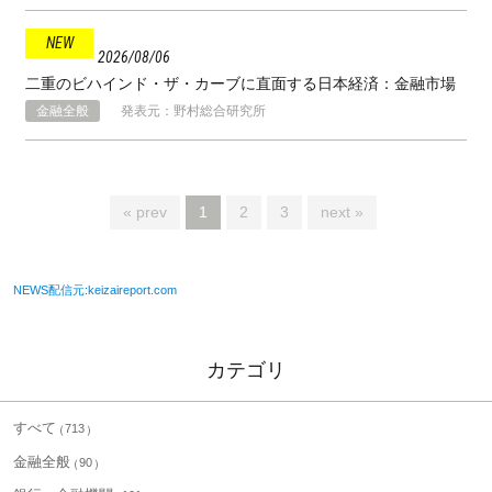
2026
08
06
二重のビハインド・ザ・カーブに直面する日本経済：金融市場
金融全般
発表元：野村総合研究所
« prev
1
2
3
next »
NEWS配信元:keizaireport.com
カテゴリ
すべて
713
金融全般
90