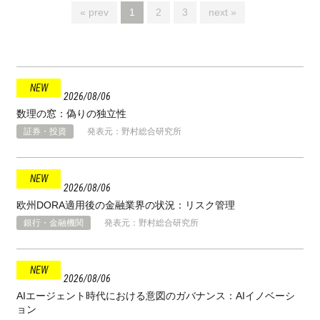
« prev
1
2
3
next »
2026
08
06
数理の窓：偽りの独立性
証券・投資
発表元：野村総合研究所
2026
08
06
欧州DORA適用後の金融業界の状況：リスク管理
銀行・金融機関
発表元：野村総合研究所
2026
08
06
AIエージェント時代における意図のガバナンス：AIイノベーシ
ョン