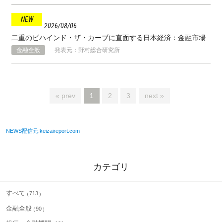
2026
08
06
二重のビハインド・ザ・カーブに直面する日本経済：金融市場
金融全般
発表元：野村総合研究所
« prev
1
2
3
next »
NEWS配信元:keizaireport.com
カテゴリ
すべて
713
金融全般
90