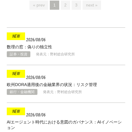
« prev
1
2
3
next »
2026
08
06
数理の窓：偽りの独立性
証券・投資
発表元：野村総合研究所
2026
08
06
欧州DORA適用後の金融業界の状況：リスク管理
銀行・金融機関
発表元：野村総合研究所
2026
08
06
AIエージェント時代における意図のガバナンス：AIイノベーシ
ョン