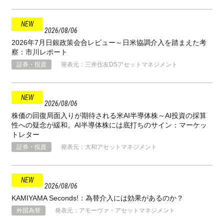
2026
08
06
2026年7月日銀政策会合レビュー～日米協調介入を踏まえた考
察：市川レポート
証券・投資
発表元：三井住友DSアセットマネジメント
2026
08
06
株価の回復局面入りが期待される米AI半導体株～AI投資の採算
性への疑念が緩和。AI半導体株には底打ちのサイン：マーケッ
トレター
証券・投資
発表元：大和アセットマネジメント
2026
08
06
KAMIYAMA Seconds!：為替介入には効果があるのか？
外国為替
発表元：アモーヴァ・アセットマネジメント