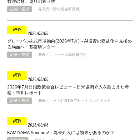
数理の窓：偽りの独立性
証券・投資
発表元：野村総合研究所
2026
08
06
グローバル株式市場動向(2026年7月)～AI投資の収益化を見極め
る局面へ：基礎研レター
証券・投資
発表元：ニッセイ基礎研究所
2026
08
06
2026年7月日銀政策会合レビュー～日米協調介入を踏まえた考
察：市川レポート
証券・投資
発表元：三井住友DSアセットマネジメント
2026
08
06
KAMIYAMA Seconds!：為替介入には効果があるのか？