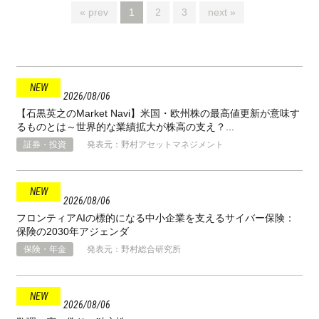
« prev
1
2
3
next »
2026
08
06
【石黒英之のMarket Navi】米国・欧州株の最高値更新が意味す
るものとは～世界的な業績拡大が株高の支え？...
証券・投資
発表元：野村アセットマネジメント
2026
08
06
フロンティアAIの標的になる中小企業を支えるサイバー保険：
保険の2030年アジェンダ
保険・年金
発表元：野村総合研究所
2026
08
06