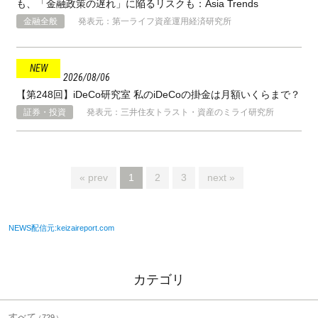
も、「金融政策の遅れ」に陥るリスクも：Asia Trends
金融全般
発表元：第一ライフ資産運用経済研究所
2026
08
06
【第248回】iDeCo研究室 私のiDeCoの掛金は月額いくらまで？
証券・投資
発表元：三井住友トラスト・資産のミライ研究所
« prev
1
2
3
next »
NEWS配信元:keizaireport.com
カテゴリ
すべて
729