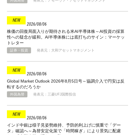
外国為替
発表元：アモーヴァ・アセットマネジメント
2026
08
06
株価の回復局面入りが期待される米AI半導体株～AI投資の採算
性への疑念が緩和。AI半導体株には底打ちのサイン：マーケッ
トレター
証券・投資
発表元：大和アセットマネジメント
2026
08
06
Global Market Outlook 2026年8月5日号～協調介入で円安は反
転するのだろうか
外国為替
発表元：三菱UFJ国際投信
2026
08
06
インド中銀は様子見姿勢維持、予防的利上げに慎重で「デー
タ」確認へ～為替安定化策で「時間稼ぎ」により景気に配慮