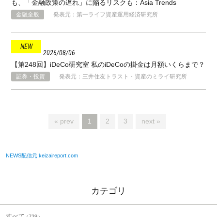
も、「金融政策の遅れ」に陥るリスクも：Asia Trends
金融全般
発表元：第一ライフ資産運用経済研究所
2026
08
06
【第248回】iDeCo研究室 私のiDeCoの掛金は月額いくらまで？
証券・投資
発表元：三井住友トラスト・資産のミライ研究所
« prev
1
2
3
next »
NEWS配信元:keizaireport.com
カテゴリ
すべて
729