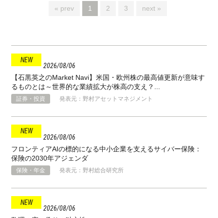
« prev
1
2
3
next »
2026
08
06
【石黒英之のMarket Navi】米国・欧州株の最高値更新が意味す
るものとは～世界的な業績拡大が株高の支え？...
証券・投資
発表元：野村アセットマネジメント
2026
08
06
フロンティアAIの標的になる中小企業を支えるサイバー保険：
保険の2030年アジェンダ
保険・年金
発表元：野村総合研究所
2026
08
06