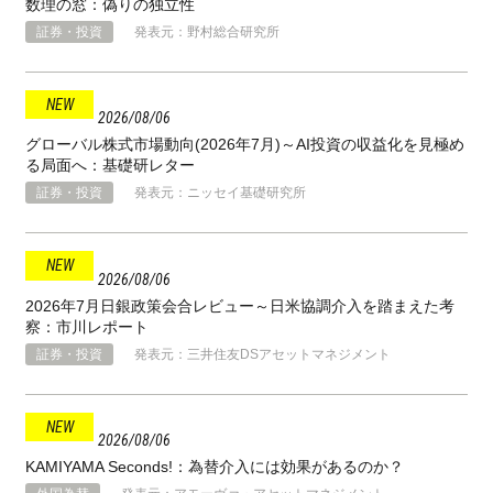
数理の窓：偽りの独立性
証券・投資
発表元：野村総合研究所
2026
08
06
グローバル株式市場動向(2026年7月)～AI投資の収益化を見極め
る局面へ：基礎研レター
証券・投資
発表元：ニッセイ基礎研究所
2026
08
06
2026年7月日銀政策会合レビュー～日米協調介入を踏まえた考
察：市川レポート
証券・投資
発表元：三井住友DSアセットマネジメント
2026
08
06
KAMIYAMA Seconds!：為替介入には効果があるのか？