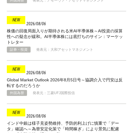
外国為替
発表元：アモーヴァ・アセットマネジメント
2026
08
06
株価の回復局面入りが期待される米AI半導体株～AI投資の採算
性への疑念が緩和。AI半導体株には底打ちのサイン：マーケッ
トレター
証券・投資
発表元：大和アセットマネジメント
2026
08
06
Global Market Outlook 2026年8月5日号～協調介入で円安は反
転するのだろうか
外国為替
発表元：三菱UFJ国際投信
2026
08
06
インド中銀は様子見姿勢維持、予防的利上げに慎重で「デー
タ」確認へ～為替安定化策で「時間稼ぎ」により景気に配慮