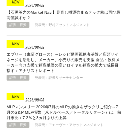
2026
08
08
【石黒英之のMarket Navi】見直し機運強まるテック株は再び最
高値試すか？
証券・投資
発表元：野村アセットマネジメント
2026
08
08
エブリー（東証グロース）～レシピ動画視聴者基盤と店頭サイ
ネージを活用し、メーカー、小売りの販売を支援 食品・飲料メ
ーカー向け支援で顧客単価の高いロイヤル顧客の拡大で成長目
指す：アナリストレポート
証券・投資
発表元：証券リサーチセンター
2026
08
08
MLPマンスリー 2026年7月のMLPの動きをザックリご紹介～7
月のS＆P MLP指数（米ドルベース／トータルリターン）は、前
月末比＋7.2％と3ヵ月ぶりの上昇
証券・投資
発表元：アモーヴァ・アセットマネジメント