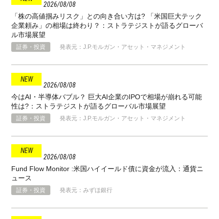
2026
08
08
「株の高値掴みリスク」との向き合い方は? 「米国巨大テック
企業頼み」の相場は終わり？：ストラテジストが語るグローバ
ル市場展望
証券・投資
発表元：J.P.モルガン・アセット・マネジメント
2026
08
08
今はAI・半導体バブル？ 巨大AI企業のIPOで相場が崩れる可能
性は?：ストラテジストが語るグローバル市場展望
証券・投資
発表元：J.P.モルガン・アセット・マネジメント
2026
08
08
Fund Flow Monitor :米国ハイイールド債に資金が流入：通貨ニ
ュース
証券・投資
発表元：みずほ銀行