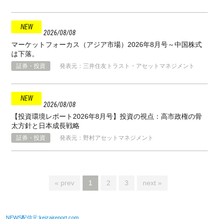
2026
08
08
マーケットフォーカス（アジア市場）2026年8月号～中国株式
は下落。
証券・投資
発表元：三井住友トラスト・アセットマネジメント
2026
08
08
【投資環境レポート2026年8月号】投資の視点：高市政権の骨
太方針と⽇本成⻑戦略
証券・投資
発表元：野村アセットマネジメント
« prev
1
2
3
next »
NEWS配信元:keizaireport.com