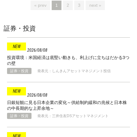
« prev
1
2
3
next »
証券・投資
2026
08
08
投資環境：米国経済は底堅い動きも、利上げに立ちはだかる3つ
の壁
証券・投資
発表元：しんきんアセットマネジメント投信
2026
08
08
日銀短観に見る日本企業の変化～供給制約緩和の兆候と日本株
の中長期的な上昇余地～
証券・投資
発表元：三井住友DSアセットマネジメント