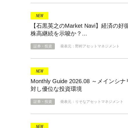
【石黒英之のMarket Navi】経
株高継続を示唆か？...
証券・投資
発表元：野村アセットマネジメント
Monthly Guide 2026.08 
対し優位な投資環境
証券・投資
発表元：りそなアセットマネジメント