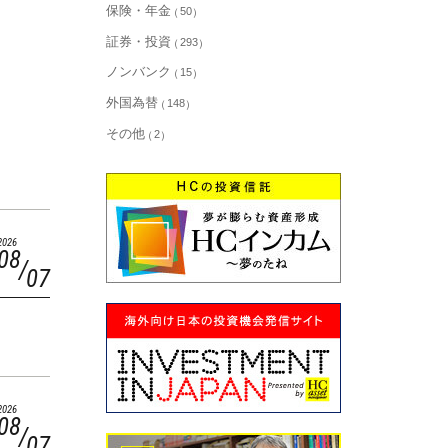
保険・年金
50
証券・投資
293
ノンバンク
15
外国為替
148
その他
2
2026
08
07
2026
08
07