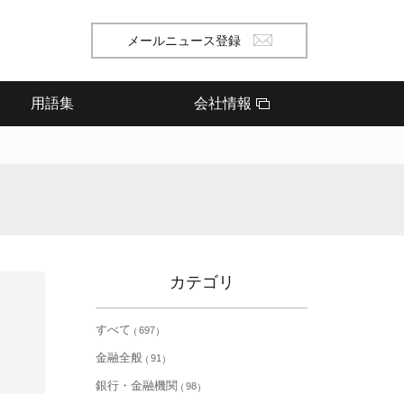
メールニュース登録
用語集
会社情報
カテゴリ
すべて
697
金融全般
91
銀行・金融機関
98