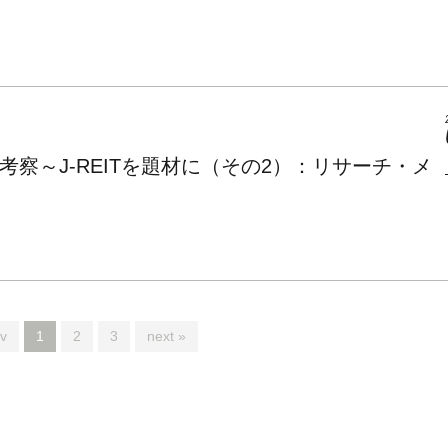
察～J-REITを題材に（その2）：リサーチ・メ
v
1
2
3
next »