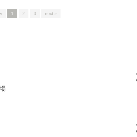
v
1
2
3
next »
場