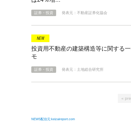
証券・投資
発表元：不動産証券化協会
投資用不動産の建築構造等に関する一考
モ
証券・投資
発表元：土地総合研究所
« pre
NEWS配信元:keizaireport.com