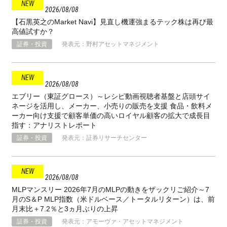
2026
08
08
【石黒英之のMarket Navi】見直し機運強まるテック株は再び最
高値試すか？
証券・投資
発表元：野村アセットマネジメント
2026
08
08
エブリー（東証グロース）～レシピ動画視聴者基盤と店頭サイ
ネージを活用し、メーカー、小売りの販売を支援 食品・飲料メ
ーカー向け支援で顧客単価の高いロイヤル顧客の拡大で成長目
指す：アナリストレポート
証券・投資
発表元：証券リサーチセンター
2026
08
08
MLPマンスリー 2026年7月のMLPの動きをザックリご紹介～7
月のS＆P MLP指数（米ドルベース／トータルリターン）は、前
月末比＋7.2％と3ヵ月ぶりの上昇
証券・投資
発表元：アモーヴァ・アセットマネジメント