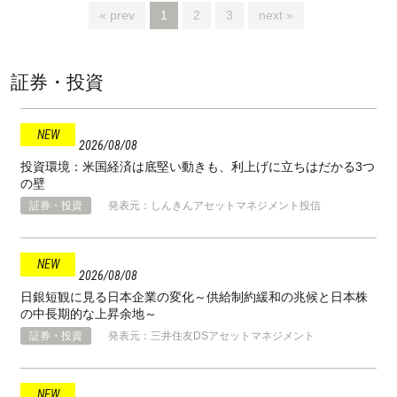
« prev
1
2
3
next »
証券・投資
2026
08
08
投資環境：米国経済は底堅い動きも、利上げに立ちはだかる3つ
の壁
証券・投資
発表元：しんきんアセットマネジメント投信
2026
08
08
日銀短観に見る日本企業の変化～供給制約緩和の兆候と日本株
の中長期的な上昇余地～
証券・投資
発表元：三井住友DSアセットマネジメント