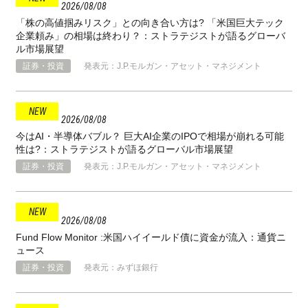
2026
08
08
「株の高値掴みリスク」との向き合い方は? 「米国巨大テック
企業頼み」の相場は終わり？：ストラテジストが語るグローバ
ル市場展望
証券・投資
発表元：J.P.モルガン・アセット・マネジメント
2026
08
08
今はAI・半導体バブル？ 巨大AI企業のIPOで相場が崩れる可能
性は?：ストラテジストが語るグローバル市場展望
証券・投資
発表元：J.P.モルガン・アセット・マネジメント
2026
08
08
Fund Flow Monitor :米国ハイイールド債に資金が流入：通貨ニ
ュース
証券・投資
発表元：みずほ銀行