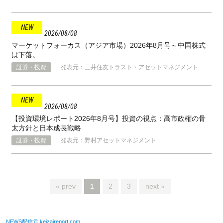
2026
08
08
マーケットフォーカス（アジア市場）2026年8月号～中国株式
は下落。
証券・投資
発表元：三井住友トラスト・アセットマネジメント
2026
08
08
【投資環境レポート2026年8月号】投資の視点：高市政権の骨
太方針と⽇本成⻑戦略
証券・投資
発表元：野村アセットマネジメント
« prev
1
2
3
next »
NEWS配信元:keizaireport.com