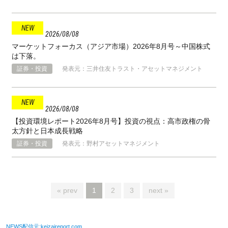
2026
08
08
マーケットフォーカス（アジア市場）2026年8月号～中国株式
は下落。
証券・投資
発表元：三井住友トラスト・アセットマネジメント
2026
08
08
【投資環境レポート2026年8月号】投資の視点：高市政権の骨
太方針と⽇本成⻑戦略
証券・投資
発表元：野村アセットマネジメント
« prev
1
2
3
next »
NEWS配信元:keizaireport.com