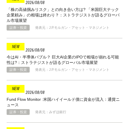
2026
08
08
「株の高値掴みリスク」との向き合い方は? 「米国巨大テック
企業頼み」の相場は終わり？：ストラテジストが語るグローバ
ル市場展望
証券・投資
発表元：J.P.モルガン・アセット・マネジメント
2026
08
08
今はAI・半導体バブル？ 巨大AI企業のIPOで相場が崩れる可能
性は?：ストラテジストが語るグローバル市場展望
証券・投資
発表元：J.P.モルガン・アセット・マネジメント
2026
08
08
Fund Flow Monitor :米国ハイイールド債に資金が流入：通貨ニ
ュース
証券・投資
発表元：みずほ銀行