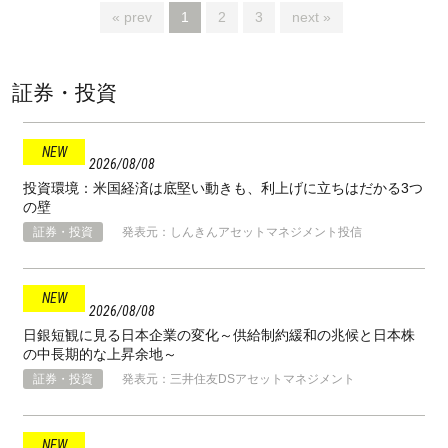
« prev
1
2
3
next »
証券・投資
2026
08
08
投資環境：米国経済は底堅い動きも、利上げに立ちはだかる3つ
の壁
証券・投資
発表元：しんきんアセットマネジメント投信
2026
08
08
日銀短観に見る日本企業の変化～供給制約緩和の兆候と日本株
の中長期的な上昇余地～
証券・投資
発表元：三井住友DSアセットマネジメント