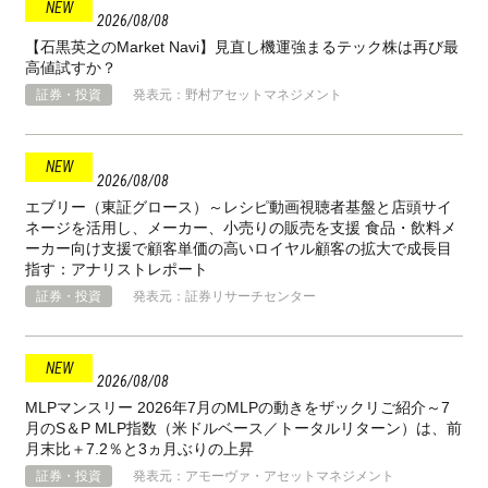
2026
08
08
【石黒英之のMarket Navi】見直し機運強まるテック株は再び最
高値試すか？
証券・投資
発表元：野村アセットマネジメント
2026
08
08
エブリー（東証グロース）～レシピ動画視聴者基盤と店頭サイ
ネージを活用し、メーカー、小売りの販売を支援 食品・飲料メ
ーカー向け支援で顧客単価の高いロイヤル顧客の拡大で成長目
指す：アナリストレポート
証券・投資
発表元：証券リサーチセンター
2026
08
08
MLPマンスリー 2026年7月のMLPの動きをザックリご紹介～7
月のS＆P MLP指数（米ドルベース／トータルリターン）は、前
月末比＋7.2％と3ヵ月ぶりの上昇
証券・投資
発表元：アモーヴァ・アセットマネジメント