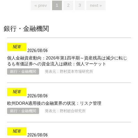
« prev
1
2
3
next »
銀行・金融機関
2026
08
06
個人金融資産動向：2026年第1四半期～資産残高は減少に転じ
るも有価証券への資金流入は継続：個人マーケット
銀行・金融機関
発表元：野村資本市場研究所
2026
08
06
欧州DORA適用後の金融業界の状況：リスク管理
銀行・金融機関
発表元：野村総合研究所
2026
08
06