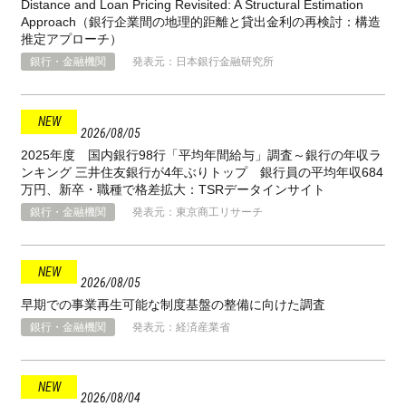
Distance and Loan Pricing Revisited: A Structural Estimation
Approach（銀行企業間の地理的距離と貸出金利の再検討：構造
推定アプローチ）
銀行・金融機関
発表元：日本銀行金融研究所
2026
08
05
2025年度 国内銀行98行「平均年間給与」調査～銀行の年収ラ
ンキング 三井住友銀行が4年ぶりトップ 銀行員の平均年収684
万円、新卒・職種で格差拡大：TSRデータインサイト
銀行・金融機関
発表元：東京商工リサーチ
2026
08
05
早期での事業再生可能な制度基盤の整備に向けた調査
銀行・金融機関
発表元：経済産業省
2026
08
04