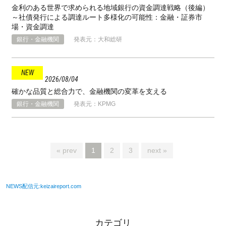
金利のある世界で求められる地域銀行の資金調達戦略（後編）
～社債発行による調達ルート多様化の可能性：金融・証券市
場・資金調達
銀行・金融機関
発表元：大和総研
2026
08
04
確かな品質と総合力で、金融機関の変革を支える
銀行・金融機関
発表元：KPMG
« prev
1
2
3
next »
NEWS配信元:keizaireport.com
カテゴリ