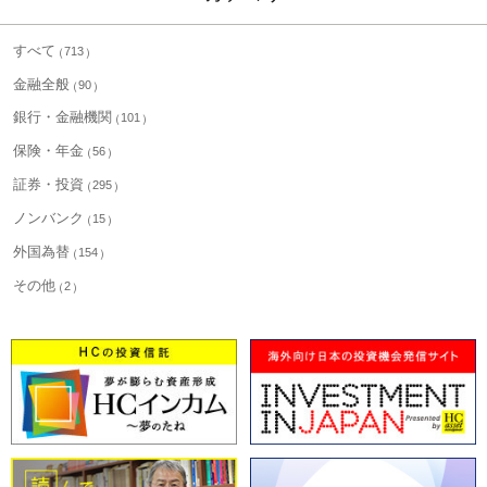
すべて
713
金融全般
90
銀行・金融機関
101
保険・年金
56
証券・投資
295
ノンバンク
15
外国為替
154
その他
2